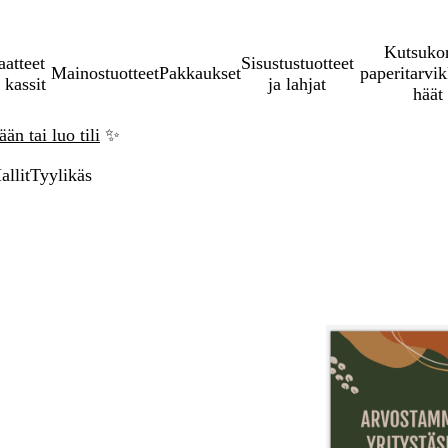
Kutsukor
aatteet
Sisustustuotteet
Mainostuotteet
Pakkaukset
paperitarvik
 kassit
ja lahjat
häät
än tai luo tili
✨
allit
Tyylikäs