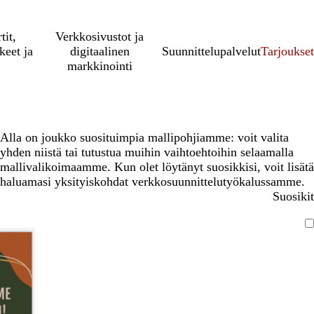
tit,
Verkkosivustot ja
keet ja
digitaalinen
Suunnittelupalvelut
Tarjoukset
markkinointi
Alla on joukko suosituimpia mallipohjiamme: voit valita
yhden niistä tai tutustua muihin vaihtoehtoihin selaamalla
mallivalikoimaamme. Kun olet löytänyt suosikkisi, voit lisätä
haluamasi yksityiskohdat verkkosuunnittelutyökalussamme.
Suosikit