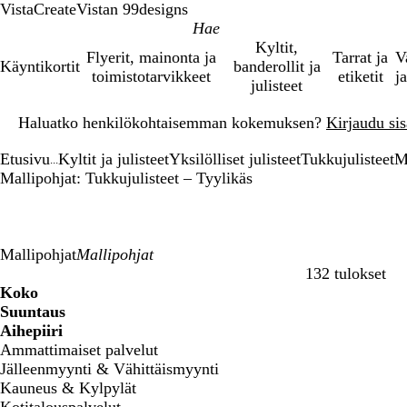
VistaCreate
Vistan 99designs
Kyltit,
Flyerit, mainonta ja
Tarrat ja
V
Käyntikortit
banderollit ja
toimistotarvikkeet
etiketit
ja
julisteet
Dia
Haluatko henkilökohtaisemman kokemuksen?
Kirjaudu sisä
1
/
Etusivu
Kyltit ja julisteet
Yksilölliset julisteet
Tukkujulisteet
M
1
...
Mallipohjat: Tukkujulisteet – Tyylikäs
Mallipohjat
132 tulokset
Suodattimet
Koko
Suuntaus
Aihepiiri
Ammattimaiset palvelut
Jälleenmyynti & Vähittäismyynti
Kauneus & Kylpylät