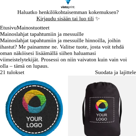
Dia
Haluatko henkilökohtaisemman kokemuksen?
1
Kirjaudu sisään tai luo tili
✨
/
Etusivu
Mainostuotteet
1
Mainoslahjat tapahtumiin ja messuille
Mainoslahjat tapahtumiin ja messuille hinnoilla, joihin
ihastut? Me painamme ne. Valitse tuote, josta voit tehdä
oman näköisesi lisäämällä siihen haluamasi
viimeistelytekijät. Prosessi on niin vaivaton kuin vain voi
olla – tämä on lupaus.
21 tulokset
Suodata ja lajittele
Suosituin tuote
Uudet vaihtoehdot