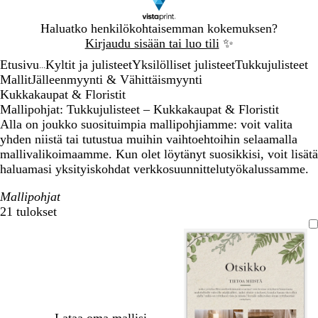
Dia
Haluatko henkilökohtaisemman kokemuksen?
1
Kirjaudu sisään tai luo tili
✨
/
Etusivu
Kyltit ja julisteet
Yksilölliset julisteet
Tukkujulisteet
1
...
Mallit
Jälleenmyynti & Vähittäismyynti
Kukkakaupat & Floristit
Mallipohjat: Tukkujulisteet – Kukkakaupat & Floristit
Alla on joukko suosituimpia mallipohjiamme: voit valita
yhden niistä tai tutustua muihin vaihtoehtoihin selaamalla
mallivalikoimaamme. Kun olet löytänyt suosikkisi, voit lisätä
haluamasi yksityiskohdat verkkosuunnittelutyökalussamme.
Mallipohjat
21 tulokset
Suodattimet