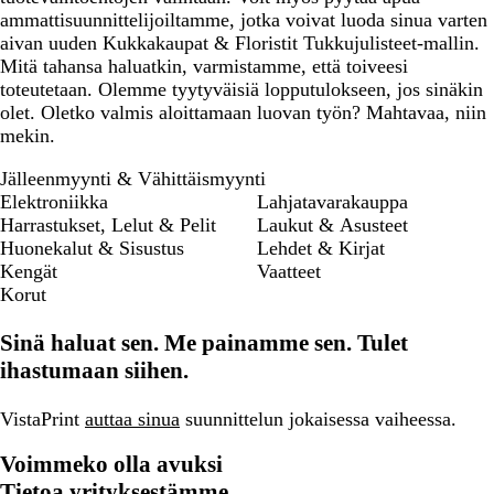
ammattisuunnittelijoiltamme, jotka voivat luoda sinua varten
aivan uuden Kukkakaupat & Floristit Tukkujulisteet-mallin.
Mitä tahansa haluatkin, varmistamme, että toiveesi
toteutetaan. Olemme tyytyväisiä lopputulokseen, jos sinäkin
olet. Oletko valmis aloittamaan luovan työn? Mahtavaa, niin
mekin.
Jälleenmyynti & Vähittäismyynti
Elektroniikka
Lahjatavarakauppa
Harrastukset, Lelut & Pelit
Laukut & Asusteet
Huonekalut & Sisustus
Lehdet & Kirjat
Kengät
Vaatteet
Korut
Sinä haluat sen. Me painamme sen. Tulet
ihastumaan siihen.
VistaPrint
auttaa sinua
suunnittelun jokaisessa vaiheessa.
Voimmeko olla avuksi
Tietoa yrityksestämme