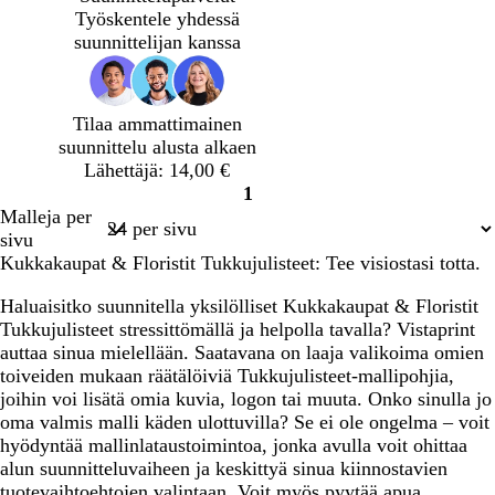
Työskentele yhdessä
suunnittelijan kanssa
Tilaa ammattimainen
suunnittelu alusta alkaen
Lähettäjä: 14,00 €
1
Sivu
Malleja per
1
sivu
Kukkakaupat & Floristit Tukkujulisteet: Tee visiostasi totta.
Haluaisitko suunnitella yksilölliset Kukkakaupat & Floristit
Tukkujulisteet stressittömällä ja helpolla tavalla? Vistaprint
auttaa sinua mielellään. Saatavana on laaja valikoima omien
toiveiden mukaan räätälöiviä Tukkujulisteet-mallipohjia,
joihin voi lisätä omia kuvia, logon tai muuta. Onko sinulla jo
oma valmis malli käden ulottuvilla? Se ei ole ongelma – voit
hyödyntää mallinlataustoimintoa, jonka avulla voit ohittaa
alun suunnitteluvaiheen ja keskittyä sinua kiinnostavien
tuotevaihtoehtojen valintaan. Voit myös pyytää apua