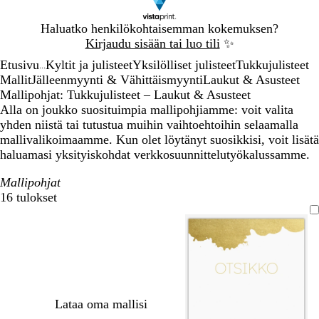
Dia
Haluatko henkilökohtaisemman kokemuksen?
1
Kirjaudu sisään tai luo tili
✨
/
Etusivu
Kyltit ja julisteet
Yksilölliset julisteet
Tukkujulisteet
1
...
Mallit
Jälleenmyynti & Vähittäismyynti
Laukut & Asusteet
Mallipohjat: Tukkujulisteet – Laukut & Asusteet
Alla on joukko suosituimpia mallipohjiamme: voit valita
yhden niistä tai tutustua muihin vaihtoehtoihin selaamalla
mallivalikoimaamme. Kun olet löytänyt suosikkisi, voit lisätä
haluamasi yksityiskohdat verkkosuunnittelutyökalussamme.
Mallipohjat
16 tulokset
Suodattimet
Lataa oma mallisi