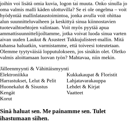
joihin voi lisätä omia kuvia, logon tai muuta. Onko sinulla jo
i
t
e
oma valmis malli käden ulottuvilla? Se ei ole ongelma – voit
n
t
n
hyödyntää mallinlataustoimintoa, jonka avulla voit ohittaa
e
i
alun suunnitteluvaiheen ja keskittyä sinua kiinnostavien
n
tuotevaihtoehtojen valintaan. Voit myös pyytää apua
ammattisuunnittelijoiltamme, jotka voivat luoda sinua varten
aivan uuden Laukut & Asusteet Tukkujulisteet-mallin. Mitä
tahansa haluatkin, varmistamme, että toiveesi toteutetaan.
Olemme tyytyväisiä lopputulokseen, jos sinäkin olet. Oletko
valmis aloittamaan luovan työn? Mahtavaa, niin mekin.
Jälleenmyynti & Vähittäismyynti
Elektroniikka
Kukkakaupat & Floristit
Harrastukset, Lelut & Pelit
Lahjatavarakauppa
Huonekalut & Sisustus
Lehdet & Kirjat
Kengät
Vaatteet
Korut
Sinä haluat sen. Me painamme sen. Tulet
ihastumaan siihen.