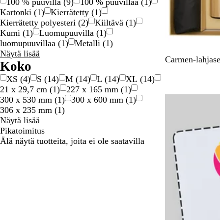
100 % puuvilla
(
9
)
100 % puuvillaa
(
1
)
Kartonki
(
1
)
Kierrätetty
(
1
)
Kierrätetty polyesteri
(
2
)
Kiiltävä
(
1
)
Kumi
(
1
)
Luomupuuvilla
(
1
)
luomupuuvillaa
(
1
)
Metalli
(
1
)
Materiaali
Näytä lisää
Y
Carmen-lahjase
valintaa
Koko
k
XS
(
4
)
S
(
14
)
M
(
14
)
L
(
14
)
XL
(
14
)
s
21 x 29,7 cm
(
1
)
227 x 165 mm
(
1
)
i
Suosituin tuote
300 x 530 mm
(
1
)
300 x 600 mm
(
1
)
v
306 x 235 mm
(
1
)
ä
Koko
Näytä lisää
r
valintaa
Pikatoimitus
i
Älä näytä tuotteita, joita ei ole saatavilla
n
e
n
M
u
s
t
a