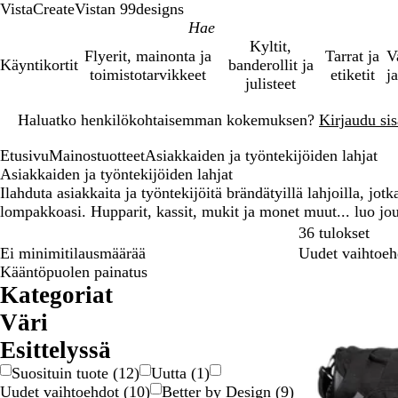
VistaCreate
Vistan 99designs
Kyltit,
Flyerit, mainonta ja
Tarrat ja
V
Käyntikortit
banderollit ja
toimistotarvikkeet
etiketit
ja
julisteet
Dia
Haluatko henkilökohtaisemman kokemuksen?
Kirjaudu sisä
1
/
Etusivu
Mainostuotteet
Asiakkaiden ja työntekijöiden lahjat
1
Asiakkaiden ja työntekijöiden lahjat
Ilahduta asiakkaita ja työntekijöitä brändätyillä lahjoilla, jotk
lompakkoasi. Hupparit, kassit, mukit ja monet muut... luo joului
Siir
36 tulokset
Ei minimitilausmäärää
Uudet vaihtoeh
Kääntöpuolen painatus
Kategoriat
Väri
H
H
H
K
K
M
O
P
P
P
S
V
V
Esittelyssä
a
a
o
e
u
u
r
i
u
u
i
a
i
Suosituin tuote
(
12
)
Uutta
(
1
)
r
r
p
l
l
s
a
n
n
r
n
l
h
Uudet vaihtoehdot
(
10
)
Better by Design
(
9
)