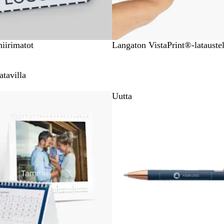
V
hiirimatot
Langaton VistaPrint®-latauste
a
l
atavilla
k
o
Uutta
i
n
e
n