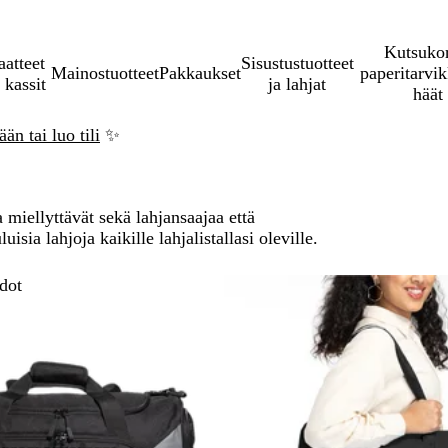
Kutsukor
aatteet
Sisustustuotteet
Mainostuotteet
Pakkaukset
paperitarvik
 kassit
ja lahjat
häät
än tai luo tili
✨
a miellyttävät sekä lahjansaajaa että
sia lahjoja kaikille lahjalistallasi oleville.
ry suoraan suodatettuihin tuloksiin
dot