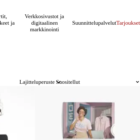
tit,
Verkkosivustot ja
keet ja
digitaalinen
Suunnittelupalvelut
Tarjoukset
markkinointi
Lajitteluperuste
Uudet vaihtoehdot