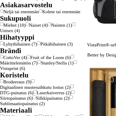
m
m
e
t
t
t
n
k
a
p
i
k
r
Asiakasarvostelu
a
a
a
a
a
a
s
k
i
p
n
o
e
a
a
i
s
i
n
u
e
i
ä
Neljä tai enemmän
Kolme tai enemmän
n
i
e
r
n
n
Sukupuoli
e
n
a
e
Miehet
(
10
)
Naiset
(
4
)
Naisten
(
1
)
n
n
Unisex
(
4
)
Hihatyyppi
Lyhythihainen
(
7
)
Pitkähihainen
(
3
)
M
VistaPrint®-urh
Brändi
u
Better by Desi
s
CottoVer
(
4
)
Fruit of the Loom
(
6
)
t
Määrittelemätön
(
7
)
Stanley/Stella
(
1
)
a
Vistaprint
(
6
)
Koristelu
Brodeeraus
(
9
)
Digitaalinen mustesuihkutu lostus
(
2
)
DTG-painatus
(
6
)
Laserkaiverrus
(
2
)
Siirtopainatus
(
6
)
Silkkipainatus
(
2
)
Sublimaatiopainatus
(
2
)
Materiaali