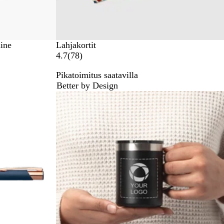
n
i
n
e
line
Lahjakortit
n
7
4.7
(
78
)
8
Pikatoimitus saatavilla
a
Better by Design
r
Suosituin tuote
v
o
s
t
e
l
u
a