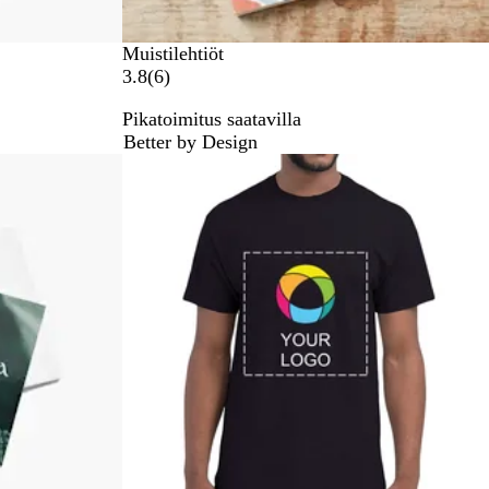
Muistilehtiöt
6
3.8
(
6
)
a
Pikatoimitus saatavilla
r
Better by Design
v
Suosituin tuote
o
s
t
e
l
u
a