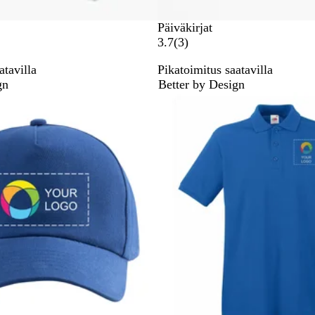
Päiväkirjat
3
3.7
(
3
)
a
atavilla
Pikatoimitus saatavilla
r
gn
Better by Design
v
Suosituin tuote
o
s
t
e
l
u
a