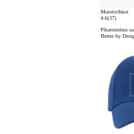
Muistivihkot
3
4.6
(
37
)
7
Pikatoimitus sa
a
Better by Desi
r
Suosituin tuote
v
o
s
t
e
l
u
a